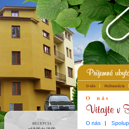
O nás
Reštaurácia
O n á s
|
O nás
Spolup
RECEPCIA
od 9:00 do 18:00