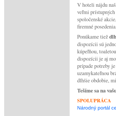
V hoteli nájdu naš
veľmi prístupných 
spoločenské akcie,
firemné posedenia,
dl
Ponúkame tiež
dispozícii sú jedn
kúpeľňou, toaleto
dispozícii je aj m
prípade potreby j
uzamykateľnou brá
dlhšie obdobie, mi
Tešíme sa na vašu
SPOLUPRÁCA
Národný portál 